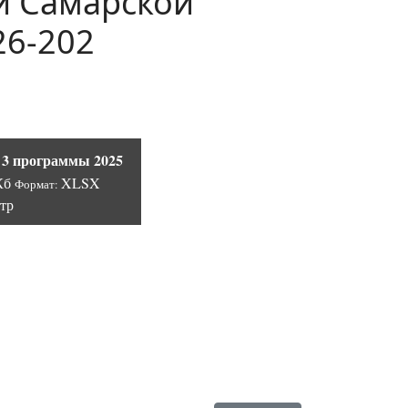
й Самарской
26-202
3 программы 2025
 Кб
XLSX
Формат:
тр