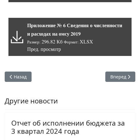
Приложение № 6 Сведения о численности
и расходах на омсу 2019
296.82 Кб
XLSX
Размер:
Формат:
Пред. просмотр
Предыдущий: Исполнение бюджета муниципального района
Следующий: И
Назад
Вперед
Другие новости
Отчет об исполнении бюджета за
3 квартал 2024 года