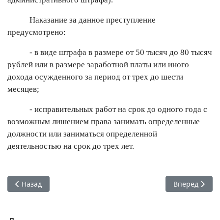
Наказание за данное преступление
предусмотрено:
- в виде штрафа в размере от 50 тысяч до 80 тысяч
рублей или в размере заработной платы или иного
дохода осужденного за период от трех до шести
месяцев;
- исправительных работ на срок до одного года с
возможным лишением права занимать определенные
должности или заниматься определенной
деятельностью на срок до трех лет.
Предыдущий: В соответствии с Федеральным законом от 1
Следующий: К
Назад
Вперед