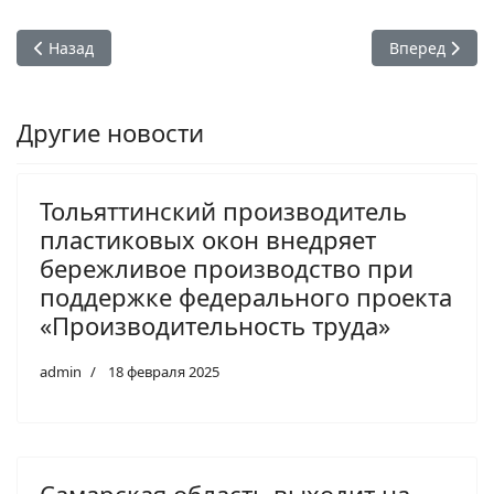
Предыдущий: Тольяттинский производитель пластиковых о
Следующий: С
Назад
Вперед
Другие новости
Тольяттинский производитель
пластиковых окон внедряет
бережливое производство при
поддержке федерального проекта
«Производительность труда»
admin
18 февраля 2025