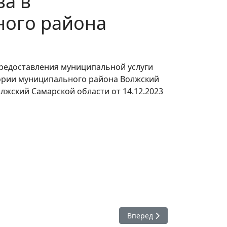
ва в
ного района
предоставления муниципальной услуги
тории муниципального района Волжский
жский Самарской области от 14.12.2023
05
Следующий: (актуальная ре
Вперед