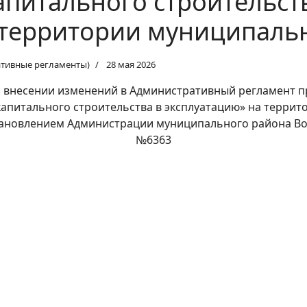
апитального строительст
 территории муниципаль
ативные регламенты)
28 мая 2026
О внесении изменений в Административный регламент 
капитального строительства в эксплуатацию» на терри
ановлением Администрации муниципального района Вол
№6363
№2414 О внесении изменений в постановление от 31.01.2025 №5