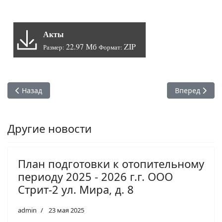
Акты
22.97 Мб
ZIP
Размер:
Формат:
Предыдущий: Постановление от 09.02.2026 №370 Об утвер
Следующий: 
Назад
Вперед
Другие новости
План подготовки к отопительному
периоду 2025 - 2026 г.г. ООО
Стрит-2 ул. Мира, д. 8
admin
23 мая 2025