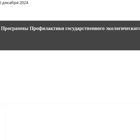
6 декабря 2024
3 Программы Профилактики государственного экологического 
в причинения вреда (ущерба) охраняемым законом ценностям в