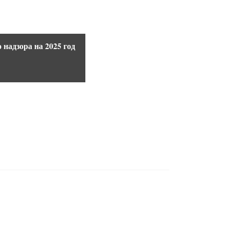
надзора на 2025 год
 сфере регионального государственного экологического надз